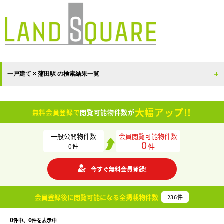
一戸建て × 蒲田駅 の検索結果一覧
大幅アップ!!
無料会員登録で
閲覧可能物件数が
一般公開物件数
会員閲覧可能物件数
0
件
0
件
今すぐ無料会員登録!
会員登録後に閲覧可能になる
全掲載物件数
236
件
0
0
件中、
件を表示中