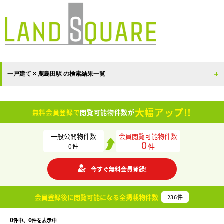
一戸建て × 鹿島田駅 の検索結果一覧
大幅アップ!!
無料会員登録で
閲覧可能物件数が
一般公開物件数
会員閲覧可能物件数
0
件
0
件
今すぐ無料会員登録!
会員登録後に閲覧可能になる
全掲載物件数
236
件
0
0
件中、
件を表示中