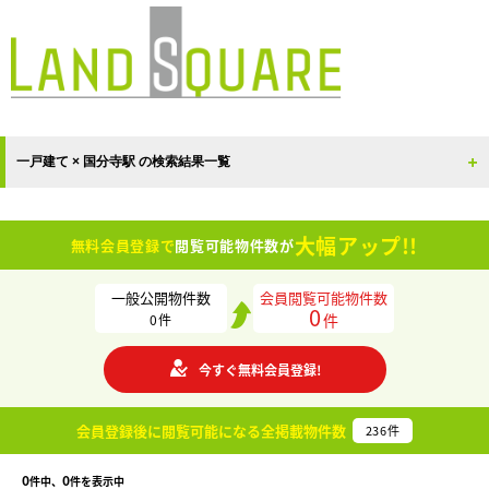
一戸建て × 国分寺駅 の検索結果一覧
大幅アップ!!
無料会員登録で
閲覧可能物件数が
一般公開物件数
会員閲覧可能物件数
0
件
0
件
今すぐ無料会員登録!
会員登録後に閲覧可能になる
全掲載物件数
236
件
0
0
件中、
件を表示中