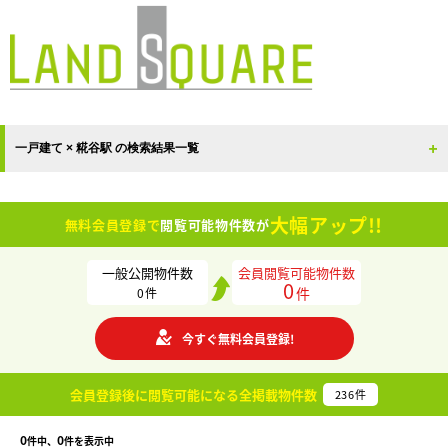
一戸建て × 糀谷駅 の検索結果一覧
大幅アップ!!
無料会員登録で
閲覧可能物件数が
一般公開物件数
会員閲覧可能物件数
0
件
0
件
今すぐ無料会員登録!
会員登録後に閲覧可能になる
全掲載物件数
236
件
0
0
件中、
件を表示中