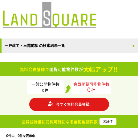
一戸建て × 三越前駅 の検索結果一覧
大幅アップ!!
無料会員登録で
閲覧可能物件数が
一般公開物件数
会員閲覧可能物件数
0
件
0
件
今すぐ無料会員登録!
会員登録後に閲覧可能になる
全掲載物件数
236
件
0
0
件中、
件を表示中