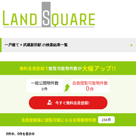
一戸建て × 武蔵新田駅 の検索結果一覧
大幅アップ!!
無料会員登録で
閲覧可能物件数が
一般公開物件数
会員閲覧可能物件数
0
件
0
件
今すぐ無料会員登録!
会員登録後に閲覧可能になる
全掲載物件数
236
件
0
0
件中、
件を表示中