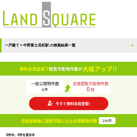
一戸建て × 中野富士見町駅 の検索結果一覧
大幅アップ!!
無料会員登録で
閲覧可能物件数が
一般公開物件数
会員閲覧可能物件数
0
件
0
件
今すぐ無料会員登録!
会員登録後に閲覧可能になる
全掲載物件数
236
件
0
0
件中、
件を表示中