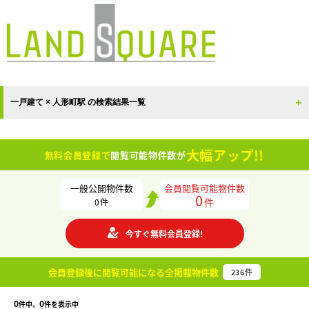
一戸建て × 人形町駅 の検索結果一覧
大幅アップ!!
無料会員登録で
閲覧可能物件数が
一般公開物件数
会員閲覧可能物件数
0
件
0
件
今すぐ無料会員登録!
会員登録後に閲覧可能になる
全掲載物件数
236
件
0
0
件中、
件を表示中