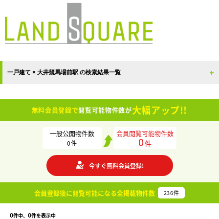
一戸建て × 大井競馬場前駅 の検索結果一覧
大幅アップ!!
無料会員登録で
閲覧可能物件数が
一般公開物件数
会員閲覧可能物件数
0
件
0
件
今すぐ無料会員登録!
会員登録後に閲覧可能になる
全掲載物件数
236
件
0
0
件中、
件を表示中