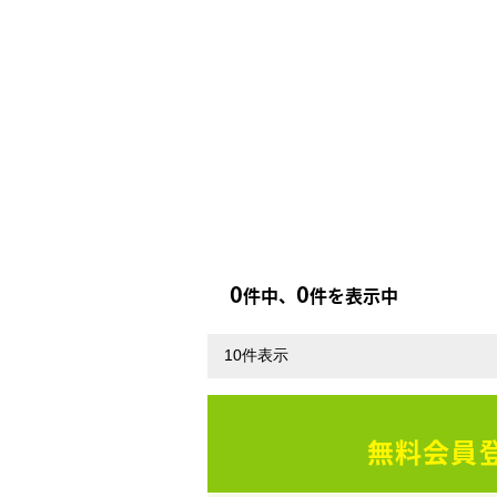
0
0
件中、
件を表示中
無料会員