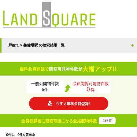
一戸建て × 整備場駅 の検索結果一覧
大幅アップ!!
無料会員登録で
閲覧可能物件数が
一般公開物件数
会員閲覧可能物件数
0
件
0
件
今すぐ無料会員登録!
会員登録後に閲覧可能になる
全掲載物件数
236
件
0
0
件中、
件を表示中