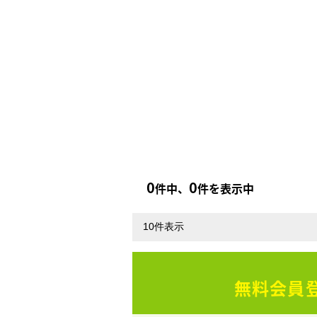
0
0
件中、
件を表示中
無料会員