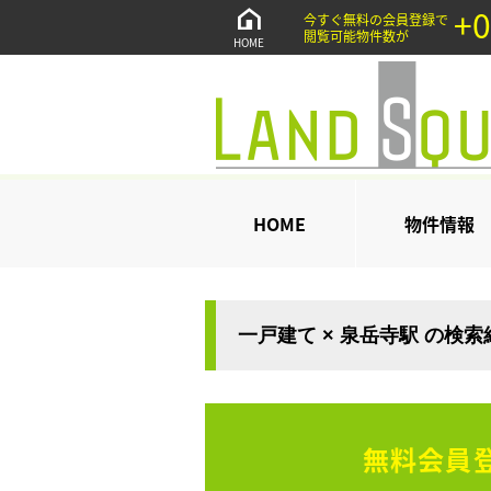
+0
今すぐ無料の会員登録で
閲覧可能物件数が
HOME
HOME
物件情報
一戸建て × 泉岳寺駅 の検
無料会員