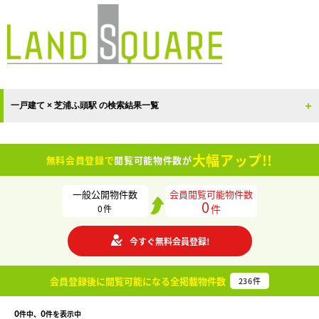
一戸建て × 芝浦ふ頭駅 の検索結果一覧
大幅アップ!!
無料会員登録で
閲覧可能物件数が
一般公開物件数
会員閲覧可能物件数
0
件
0
件
今すぐ無料会員登録!
会員登録後に閲覧可能になる
全掲載物件数
236
件
0
0
件中、
件を表示中