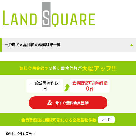
一戸建て × 品川駅 の検索結果一覧
大幅アップ!!
無料会員登録で
閲覧可能物件数が
一般公開物件数
会員閲覧可能物件数
0
件
0
件
今すぐ無料会員登録!
会員登録後に閲覧可能になる
全掲載物件数
236
件
0
0
件中、
件を表示中