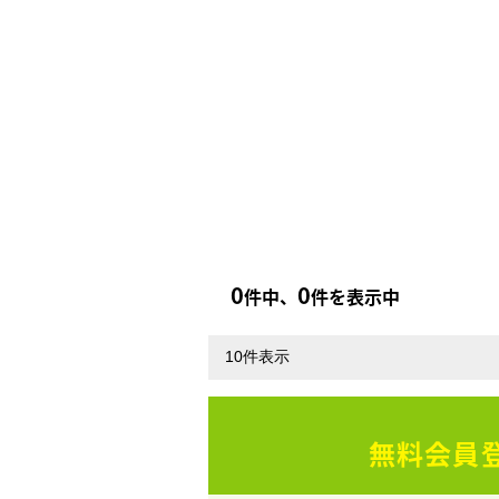
0
0
件中、
件を表示中
無料会員