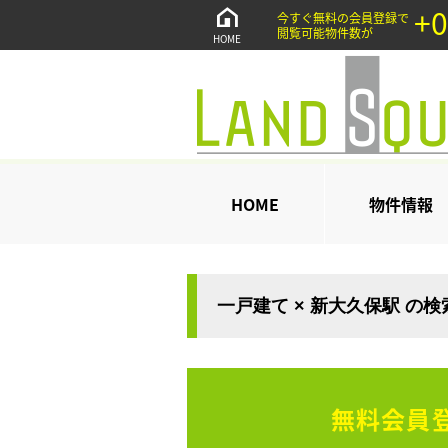
+0
今すぐ無料の会員登録で
閲覧可能物件数が
HOME
HOME
物件情報
一戸建て × 新大久保駅 の
無料会員