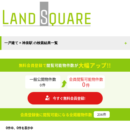
一戸建て × 神泉駅 の検索結果一覧
大幅アップ!!
無料会員登録で
閲覧可能物件数が
一般公開物件数
会員閲覧可能物件数
0
件
0
件
今すぐ無料会員登録!
会員登録後に閲覧可能になる
全掲載物件数
236
件
0
0
件中、
件を表示中