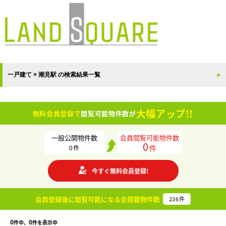
一戸建て × 潮見駅 の検索結果一覧
大幅アップ!!
無料会員登録で
閲覧可能物件数が
一般公開物件数
会員閲覧可能物件数
0
件
0
件
今すぐ無料会員登録!
会員登録後に閲覧可能になる
全掲載物件数
236
件
0
0
件中、
件を表示中