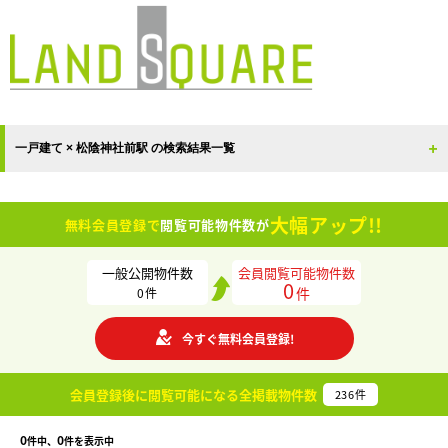
一戸建て × 松陰神社前駅 の検索結果一覧
大幅アップ!!
無料会員登録で
閲覧可能物件数が
一般公開物件数
会員閲覧可能物件数
0
件
0
件
今すぐ無料会員登録!
会員登録後に閲覧可能になる
全掲載物件数
236
件
0
0
件中、
件を表示中