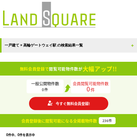
一戸建て × 高輪ゲートウェイ駅 の検索結果一覧
大幅アップ!!
無料会員登録で
閲覧可能物件数が
一般公開物件数
会員閲覧可能物件数
0
件
0
件
今すぐ無料会員登録!
会員登録後に閲覧可能になる
全掲載物件数
236
件
0
0
件中、
件を表示中