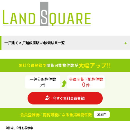
一戸建て × 戸越銀座駅 の検索結果一覧
大幅アップ!!
無料会員登録で
閲覧可能物件数が
一般公開物件数
会員閲覧可能物件数
0
件
0
件
今すぐ無料会員登録!
会員登録後に閲覧可能になる
全掲載物件数
236
件
0
0
件中、
件を表示中