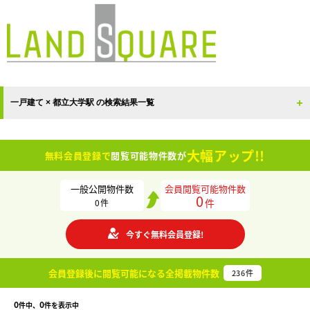
一戸建て × 都立大学駅 の検索結果一覧
大幅アップ!!
無料会員登録で
閲覧可能物件数が
一般公開物件数
会員閲覧可能物件数
0
件
0
件
今すぐ無料会員登録!
会員登録後に閲覧可能になる
全掲載物件数
236
件
0
0
件中、
件を表示中