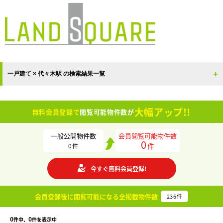
一戸建て × 代々木駅 の検索結果一覧
大幅アップ!!
無料会員登録で
閲覧可能物件数が
一般公開物件数
会員閲覧可能物件数
0
件
0
件
今すぐ無料会員登録!
会員登録後に閲覧可能になる
全掲載物件数
236
件
0
0
件中、
件を表示中