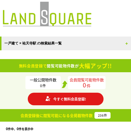
一戸建て × 祐天寺駅 の検索結果一覧
大幅アップ!!
無料会員登録で
閲覧可能物件数が
一般公開物件数
会員閲覧可能物件数
0
件
0
件
今すぐ無料会員登録!
会員登録後に閲覧可能になる
全掲載物件数
236
件
0
0
件中、
件を表示中