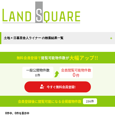
土地 × 日暮里舎人ライナー の検索結果一覧
大幅アップ!!
無料会員登録で
閲覧可能物件数が
一般公開物件数
会員閲覧可能物件数
0
件
0
件
今すぐ無料会員登録!
会員登録後に閲覧可能になる
全掲載物件数
236
件
0
0
件中、
件を表示中