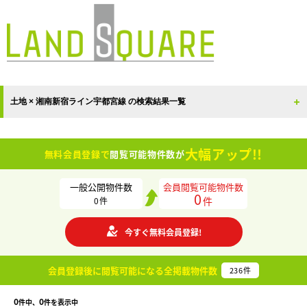
土地 × 湘南新宿ライン宇都宮線 の検索結果一覧
大幅アップ!!
無料会員登録で
閲覧可能物件数が
一般公開物件数
会員閲覧可能物件数
0
件
0
件
今すぐ無料会員登録!
会員登録後に閲覧可能になる
全掲載物件数
236
件
0
0
件中、
件を表示中