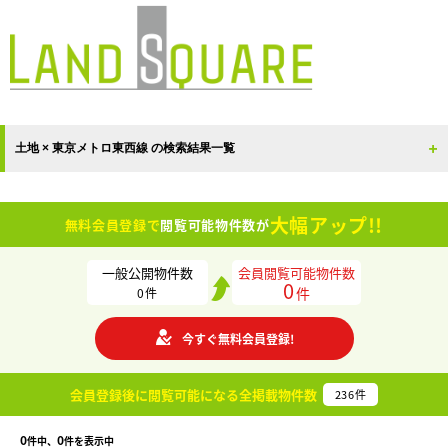
土地 × 東京メトロ東西線 の検索結果一覧
大幅アップ!!
無料会員登録で
閲覧可能物件数が
一般公開物件数
会員閲覧可能物件数
0
件
0
件
今すぐ無料会員登録!
会員登録後に閲覧可能になる
全掲載物件数
236
件
0
0
件中、
件を表示中