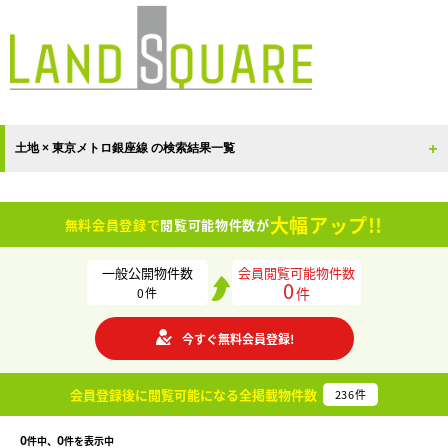
土地 × 東京メトロ銀座線 の検索結果一覧
大幅アップ!!
無料会員登録で
閲覧可能物件数が
一般公開物件数
会員閲覧可能物件数
0
件
0
件
今すぐ無料会員登録!
会員登録後に閲覧可能になる
全掲載物件数
236
件
0
0
件中、
件を表示中