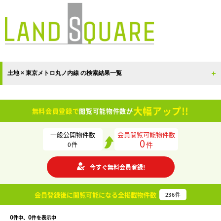
土地 × 東京メトロ丸ノ内線 の検索結果一覧
大幅アップ!!
無料会員登録で
閲覧可能物件数が
一般公開物件数
会員閲覧可能物件数
0
件
0
件
今すぐ無料会員登録!
会員登録後に閲覧可能になる
全掲載物件数
236
件
0
0
件中、
件を表示中