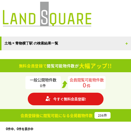
土地 × 青物横丁駅 の検索結果一覧
大幅アップ!!
無料会員登録で
閲覧可能物件数が
一般公開物件数
会員閲覧可能物件数
0
件
0
件
今すぐ無料会員登録!
会員登録後に閲覧可能になる
全掲載物件数
236
件
0
0
件中、
件を表示中