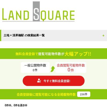
土地 × 浅草橋駅 の検索結果一覧
大幅アップ!!
無料会員登録で
閲覧可能物件数が
一般公開物件数
会員閲覧可能物件数
0
件
0
件
今すぐ無料会員登録!
会員登録後に閲覧可能になる
全掲載物件数
236
件
0
0
件中、
件を表示中