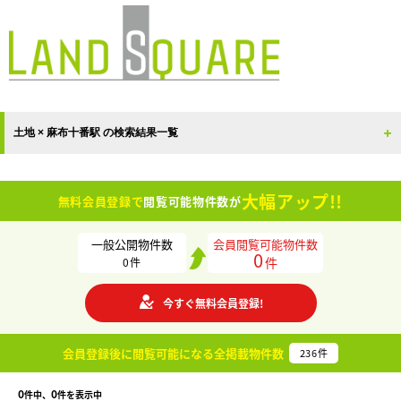
土地 × 麻布十番駅 の検索結果一覧
大幅アップ!!
無料会員登録で
閲覧可能物件数が
一般公開物件数
会員閲覧可能物件数
0
件
0
件
今すぐ無料会員登録!
会員登録後に閲覧可能になる
全掲載物件数
236
件
0
0
件中、
件を表示中