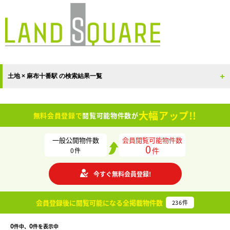
土地 × 麻布十番駅 の検索結果一覧
大幅アップ!!
無料会員登録で
閲覧可能物件数が
一般公開物件数
会員閲覧可能物件数
0
件
0
件
今すぐ無料会員登録!
会員登録後に閲覧可能になる
全掲載物件数
236
件
0
0
件中、
件を表示中