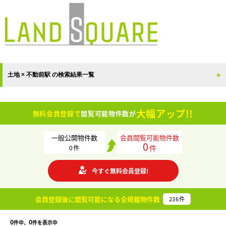
土地 × 不動前駅 の検索結果一覧
大幅アップ!!
無料会員登録で
閲覧可能物件数が
一般公開物件数
会員閲覧可能物件数
0
件
0
件
今すぐ無料会員登録!
会員登録後に閲覧可能になる
全掲載物件数
236
件
0
0
件中、
件を表示中