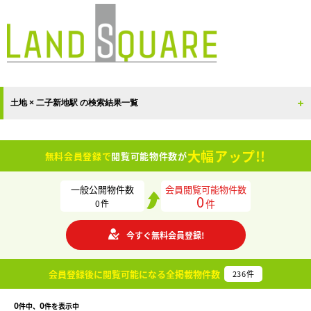
土地 × 二子新地駅 の検索結果一覧
大幅アップ!!
無料会員登録で
閲覧可能物件数が
一般公開物件数
会員閲覧可能物件数
0
件
0
件
今すぐ無料会員登録!
会員登録後に閲覧可能になる
全掲載物件数
236
件
0
0
件中、
件を表示中