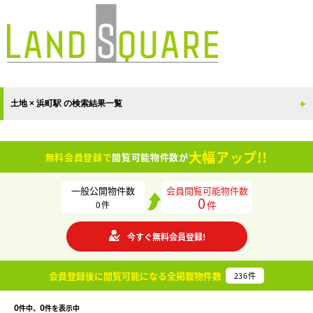
土地 × 浜町駅 の検索結果一覧
大幅アップ!!
無料会員登録で
閲覧可能物件数が
一般公開物件数
会員閲覧可能物件数
0
件
0
件
今すぐ無料会員登録!
会員登録後に閲覧可能になる
全掲載物件数
236
件
0
0
件中、
件を表示中