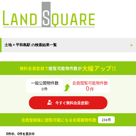
土地 × 平和島駅 の検索結果一覧
大幅アップ!!
無料会員登録で
閲覧可能物件数が
一般公開物件数
会員閲覧可能物件数
0
件
0
件
今すぐ無料会員登録!
会員登録後に閲覧可能になる
全掲載物件数
236
件
0
0
件中、
件を表示中