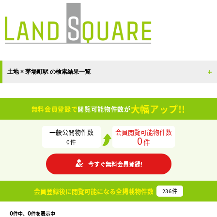
土地 × 茅場町駅 の検索結果一覧
大幅アップ!!
無料会員登録で
閲覧可能物件数が
一般公開物件数
会員閲覧可能物件数
0
件
0
件
今すぐ無料会員登録!
会員登録後に閲覧可能になる
全掲載物件数
236
件
0
0
件中、
件を表示中