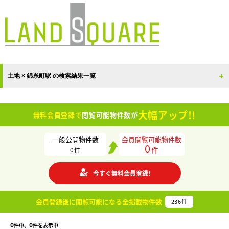
土地 × 錦糸町駅 の検索結果一覧
大幅アップ!!
無料会員登録で
閲覧可能物件数が
一般公開物件数
会員閲覧可能物件数
0
件
0
件
今すぐ無料会員登録!
会員登録後に閲覧可能になる
全掲載物件数
236
件
0
0
件中、
件を表示中