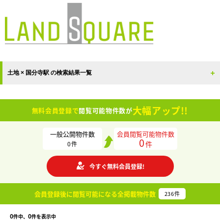
土地 × 国分寺駅 の検索結果一覧
大幅アップ!!
無料会員登録で
閲覧可能物件数が
一般公開物件数
会員閲覧可能物件数
0
件
0
件
今すぐ無料会員登録!
会員登録後に閲覧可能になる
全掲載物件数
236
件
0
0
件中、
件を表示中