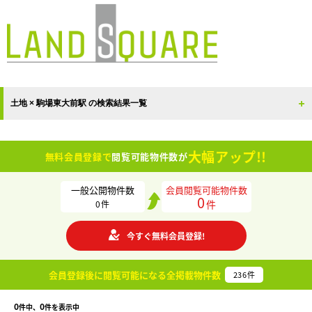
土地 × 駒場東大前駅 の検索結果一覧
大幅アップ!!
無料会員登録で
閲覧可能物件数が
一般公開物件数
会員閲覧可能物件数
0
件
0
件
今すぐ無料会員登録!
会員登録後に閲覧可能になる
全掲載物件数
236
件
0
0
件中、
件を表示中