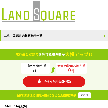
土地 × 目黒駅 の検索結果一覧
大幅アップ!!
無料会員登録で
閲覧可能物件数が
一般公開物件数
会員閲覧可能物件数
0
件
0
件
今すぐ無料会員登録!
会員登録後に閲覧可能になる
全掲載物件数
236
件
0
0
件中、
件を表示中