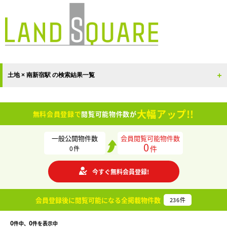
土地 × 南新宿駅 の検索結果一覧
大幅アップ!!
無料会員登録で
閲覧可能物件数が
一般公開物件数
会員閲覧可能物件数
0
件
0
件
今すぐ無料会員登録!
会員登録後に閲覧可能になる
全掲載物件数
236
件
0
0
件中、
件を表示中