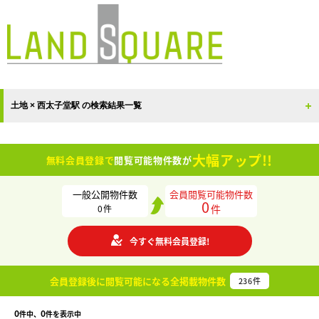
土地 × 西太子堂駅 の検索結果一覧
大幅アップ!!
無料会員登録で
閲覧可能物件数が
一般公開物件数
会員閲覧可能物件数
0
件
0
件
今すぐ無料会員登録!
会員登録後に閲覧可能になる
全掲載物件数
236
件
0
0
件中、
件を表示中