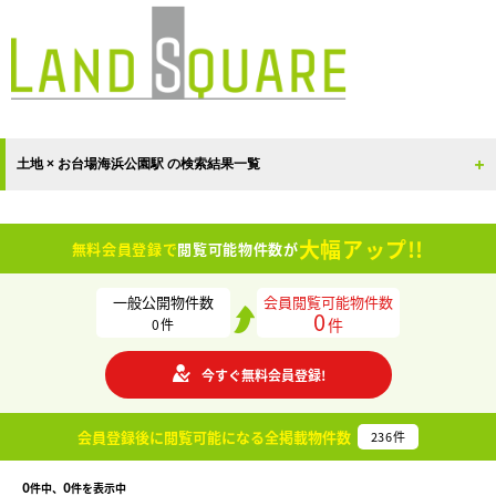
土地 × お台場海浜公園駅 の検索結果一覧
大幅アップ!!
無料会員登録で
閲覧可能物件数が
一般公開物件数
会員閲覧可能物件数
0
件
0
件
今すぐ無料会員登録!
会員登録後に閲覧可能になる
全掲載物件数
236
件
0
0
件中、
件を表示中