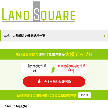
土地 × 大井町駅 の検索結果一覧
大幅アップ!!
無料会員登録で
閲覧可能物件数が
一般公開物件数
会員閲覧可能物件数
0
件
0
件
今すぐ無料会員登録!
会員登録後に閲覧可能になる
全掲載物件数
236
件
0
0
件中、
件を表示中