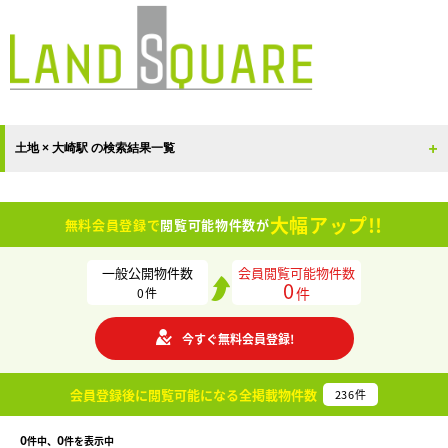
土地 × 大崎駅 の検索結果一覧
大幅アップ!!
無料会員登録で
閲覧可能物件数が
一般公開物件数
会員閲覧可能物件数
0
件
0
件
今すぐ無料会員登録!
会員登録後に閲覧可能になる
全掲載物件数
236
件
0
0
件中、
件を表示中