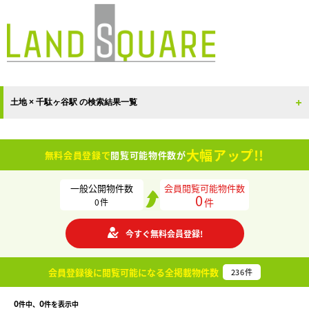
土地 × 千駄ヶ谷駅 の検索結果一覧
大幅アップ!!
無料会員登録で
閲覧可能物件数が
一般公開物件数
会員閲覧可能物件数
0
件
0
件
今すぐ無料会員登録!
会員登録後に閲覧可能になる
全掲載物件数
236
件
0
0
件中、
件を表示中