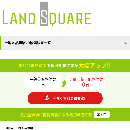
土地 × 品川駅 の検索結果一覧
大幅アップ!!
無料会員登録で
閲覧可能物件数が
一般公開物件数
会員閲覧可能物件数
0
件
0
件
今すぐ無料会員登録!
会員登録後に閲覧可能になる
全掲載物件数
236
件
0
0
件中、
件を表示中