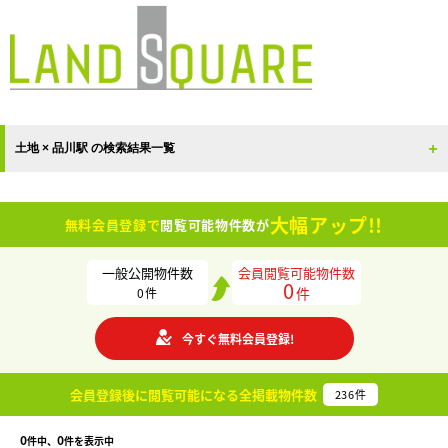
土地 × 品川駅 の検索結果一覧
大幅アップ!!
無料会員登録で
閲覧可能物件数が
一般公開物件数
会員閲覧可能物件数
0
件
0
件
今すぐ無料会員登録!
会員登録後に閲覧可能になる
全掲載物件数
236
件
0
0
件中、
件を表示中