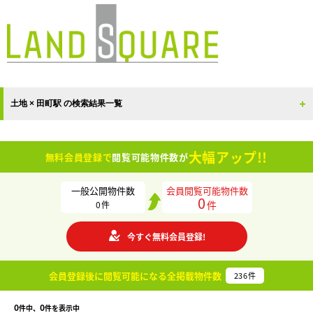
土地 × 田町駅 の検索結果一覧
大幅アップ!!
無料会員登録で
閲覧可能物件数が
一般公開物件数
会員閲覧可能物件数
0
件
0
件
今すぐ無料会員登録!
会員登録後に閲覧可能になる
全掲載物件数
236
件
0
0
件中、
件を表示中